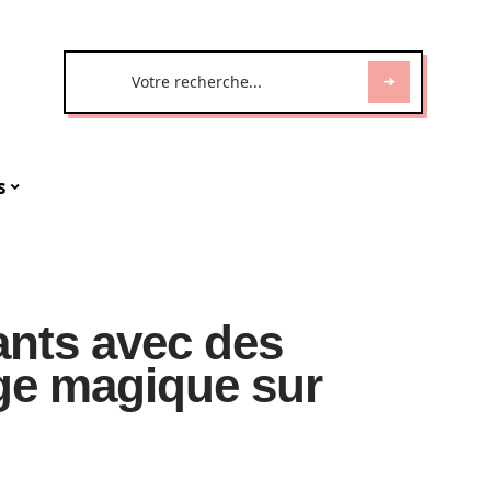
s
ants avec des
age magique sur