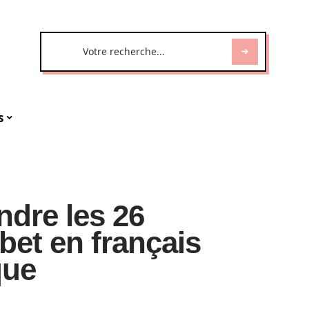
s
dre les 26
abet en français
que