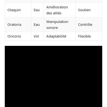
Amélioration
Otaquin
Eau
Soutien
des alliés
Manipulation
Oratoria
Eau
Contrôle
sonore
Oricorio
Vol
Adaptabilité
Flexible