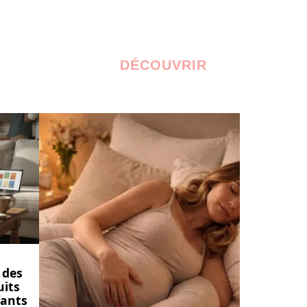
DÉCOUVRIR
 des
uits
fants