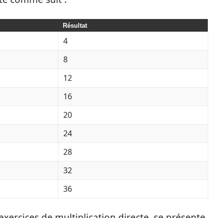
Résultat
4
8
12
16
20
24
28
32
36
exercices de multiplication directe, se présente