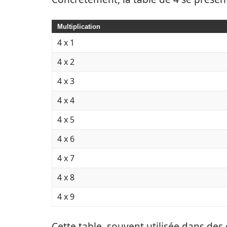
Multiplication
4 x 1
4 x 2
4 x 3
4 x 4
4 x 5
4 x 6
4 x 7
4 x 8
4 x 9
Cette table, souvent utilisée dans des 