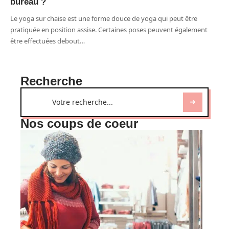
bureau ?
Le yoga sur chaise est une forme douce de yoga qui peut être
pratiquée en position assise. Certaines poses peuvent également
être effectuées debout
…
Recherche
Nos coups de coeur