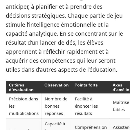
anticiper, à planifier et à prendre des
décisions stratégiques. Chaque partie de jeu
stimule l’intelligence émotionnelle et la
capacité analytique. En se concentrant sur le
résultat d’un lancer de dés, les élèves
apprennent à réfléchir rapidement et à
acquérir des compétences qui leur seront
utiles dans d’autres aspects de l’éducation.
Critères
Observation
Points forts
Axes
d’évaluation
d’amélio
Précision dans
Nombre de
Facilité à
Maîtrise
les
bonnes
énoncer les
tables
multiplications
réponses
résultats
Capacité à
Compréhension
Assistan