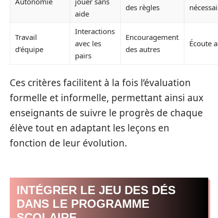
Autonomie
jouer sans
des règles
nécessai
aide
Interactions
Travail
Encouragement
avec les
Écoute a
d’équipe
des autres
pairs
Ces critères facilitent à la fois l’évaluation
formelle et informelle, permettant ainsi aux
enseignants de suivre le progrès de chaque
élève tout en adaptant les leçons en
fonction de leur évolution.
INTÉGRER LE JEU DES DÉS
DANS LE PROGRAMME
SCOLAIRE