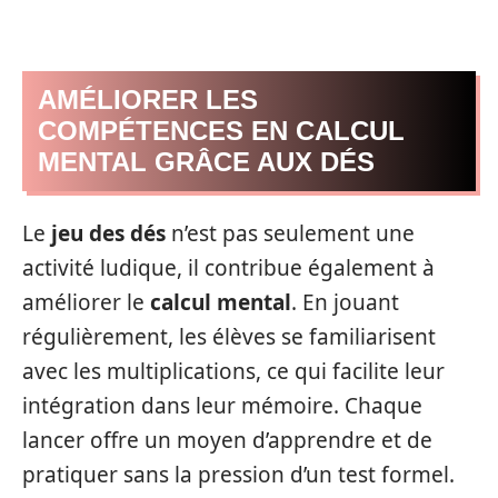
AMÉLIORER LES
COMPÉTENCES EN CALCUL
MENTAL GRÂCE AUX DÉS
Le
jeu des dés
n’est pas seulement une
activité ludique, il contribue également à
améliorer le
calcul mental
. En jouant
régulièrement, les élèves se familiarisent
avec les multiplications, ce qui facilite leur
intégration dans leur mémoire. Chaque
lancer offre un moyen d’apprendre et de
pratiquer sans la pression d’un test formel.