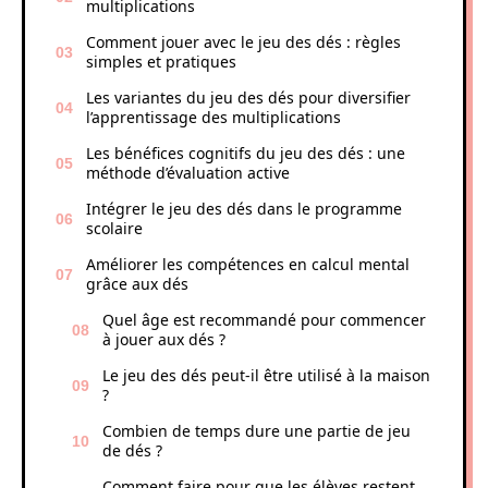
multiplications
Comment jouer avec le jeu des dés : règles
simples et pratiques
Les variantes du jeu des dés pour diversifier
l’apprentissage des multiplications
Les bénéfices cognitifs du jeu des dés : une
méthode d’évaluation active
Intégrer le jeu des dés dans le programme
scolaire
Améliorer les compétences en calcul mental
grâce aux dés
Quel âge est recommandé pour commencer
à jouer aux dés ?
Le jeu des dés peut-il être utilisé à la maison
?
Combien de temps dure une partie de jeu
de dés ?
Comment faire pour que les élèves restent