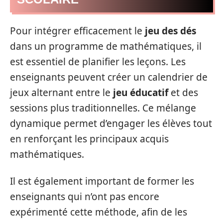
Pour intégrer efficacement le
jeu des dés
dans un programme de mathématiques, il
est essentiel de planifier les leçons. Les
enseignants peuvent créer un calendrier de
jeux alternant entre le
jeu éducatif
et des
sessions plus traditionnelles. Ce mélange
dynamique permet d’engager les élèves tout
en renforçant les principaux acquis
mathématiques.
Il est également important de former les
enseignants qui n’ont pas encore
expérimenté cette méthode, afin de les