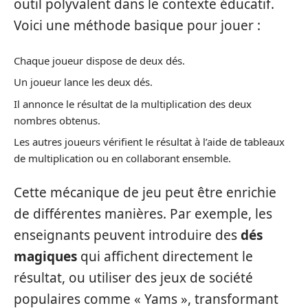
outil polyvalent dans le contexte éducatif.
Voici une méthode basique pour jouer :
Chaque joueur dispose de deux dés.
Un joueur lance les deux dés.
Il annonce le résultat de la multiplication des deux
nombres obtenus.
Les autres joueurs vérifient le résultat à l’aide de tableaux
de multiplication ou en collaborant ensemble.
Cette mécanique de jeu peut être enrichie
de différentes manières. Par exemple, les
enseignants peuvent introduire des
dés
magiques
qui affichent directement le
résultat, ou utiliser des jeux de société
populaires comme « Yams », transformant