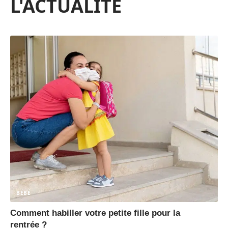
L'ACTUALITÉ
BÉBÉ
Comment habiller votre petite fille pour la
rentrée ?