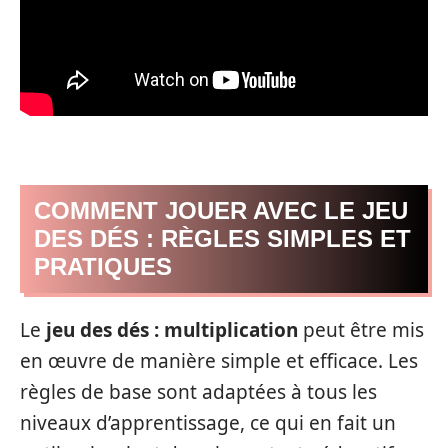
COMMENT JOUER AVEC LE JEU
DES DÉS : RÈGLES SIMPLES ET
PRATIQUES
Le
jeu des dés : multiplication
peut être mis
en œuvre de manière simple et efficace. Les
règles de base sont adaptées à tous les
niveaux d’apprentissage, ce qui en fait un