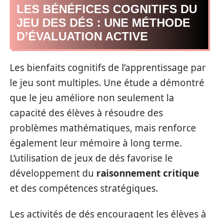
LES BÉNÉFICES COGNITIFS DU
JEU DES DÉS : UNE MÉTHODE
D’ÉVALUATION ACTIVE
Les bienfaits cognitifs de l’apprentissage par
le jeu sont multiples. Une étude a démontré
que le jeu améliore non seulement la
capacité des élèves à résoudre des
problèmes mathématiques, mais renforce
également leur mémoire à long terme.
L’utilisation de jeux de dés favorise le
développement du
raisonnement critique
et des compétences stratégiques.
Les activités de dés encouragent les élèves à