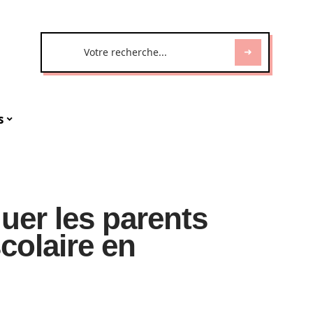
s
er les parents
scolaire en