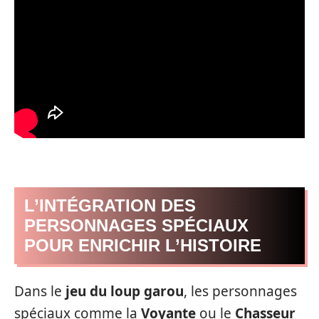
L’INTÉGRATION DES
PERSONNAGES SPÉCIAUX
POUR ENRICHIR L’HISTOIRE
Dans le
jeu du loup garou
, les personnages
spéciaux comme la
Voyante
ou le
Chasseur