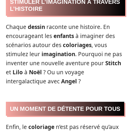
STIMULER L’IMAGINATION À TRAVERS
L’HISTOIRE
Chaque
dessin
raconte une histoire. En
encourageant les
enfants
à imaginer des
scénarios autour des
coloriages
, vous
stimulez leur
imagination
. Pourquoi ne pas
inventer une nouvelle aventure pour
Stitch
et
Lilo
à
Noël
? Ou un voyage
intergalactique avec
Angel
?
UN MOMENT DE DÉTENTE POUR TOUS
Enfin, le
coloriage
n’est pas réservé qu’aux