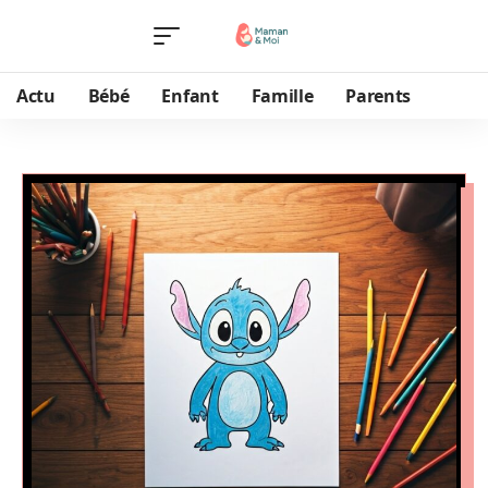
Actu
Bébé
Enfant
Famille
Parents