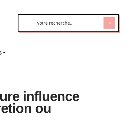
s
ure influence
retion ou